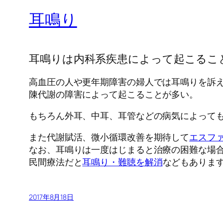
耳鳴り
耳鳴りは内科系疾患によって起こるこ
高血圧の人や更年期障害の婦人では耳鳴りを訴
陳代謝の障害によって起こることが多い。
もちろん外耳、中耳、耳管などの病気によって
また代謝賦活、微小循環改善を期待して
エスフ
なお、耳鳴りは一度はじまると治療の困難な場
民間療法だと
耳鳴り・難聴を解消
などもありま
2017年8月18日