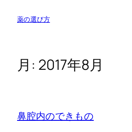
内
容
薬の選び方
を
ス
キ
ッ
月:
2017年8月
プ
鼻腔内のできもの