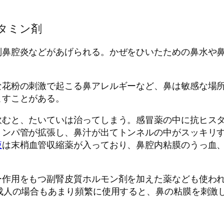
タミン剤
副鼻腔炎などがあげられる。かぜをひいたための鼻水や
な花粉の刺激で起こる鼻アレルギーなど、鼻は敏感な場
こすことがある。
飲むと、たいていは治ってしまう。感冒薬の中に抗ヒス
リンパ管が拡張し、鼻汁が出てトンネルの中がスッキリ
液
は末梢血管収縮薬が入っており、鼻腔内粘膜のうっ血、
ー作用をもつ副腎皮質ホルモン剤を加えた薬なども使わ
成人の場合もあまり頻繁に使用すると、鼻の粘膜を刺激