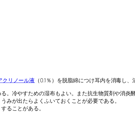
アクリノール液
（0.1％）を脱脂綿につけ耳内を消毒し
める。冷やすための湿布もよい。また抗生物質剤や消炎
、うみが出たらよくふいておくことが必要である。
くすることがある。