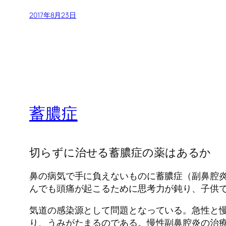
2017年8月23日
蓄膿症
切らずに治せる蓄膿症の薬はあるか
鼻の病気で手に負えないものに蓄膿症（副鼻腔
んでも頭痛が起こるために思考力が鈍り、子供
気道の感染源として問題となっている。急性と
り、うみがたまるのである。慢性副鼻腔炎の治