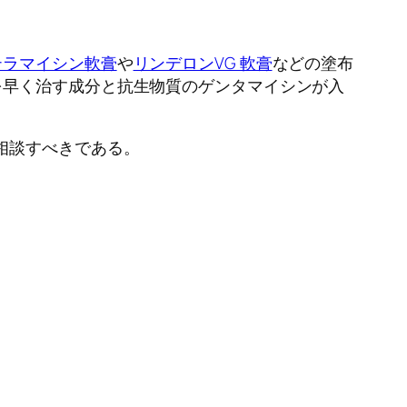
テラマイシン軟膏
や
リンデロンVG 軟膏
などの塗布
を早く治す成分と抗生物質のゲンタマイシンが入
相談すべきである。