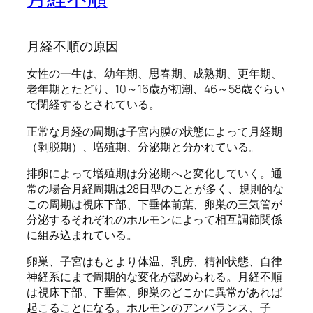
月経不順の原因
女性の一生は、幼年期、思春期、成熟期、更年期、
老年期とたどり、10～16歳が初潮、46～58歳ぐらい
で閉経するとされている。
正常な月経の周期は子宮内膜の状態によって月経期
（剥脱期）、増殖期、分泌期と分かれている。
排卵によって増殖期は分泌期へと変化していく。通
常の場合月経周期は28日型のことが多く、規則的な
この周期は視床下部、下垂体前葉、卵巣の三気管が
分泌するそれぞれのホルモンによって相互調節関係
に組み込まれている。
卵巣、子宮はもとより体温、乳房、精神状態、自律
神経系にまで周期的な変化が認められる。月経不順
は視床下部、下垂体、卵巣のどこかに異常があれば
起こることになる。ホルモンのアンバランス、子