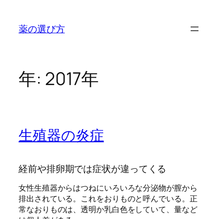
内
容
薬の選び方
を
ス
キ
ッ
年:
2017年
プ
生殖器の炎症
経前や排卵期では症状が違ってくる
女性生殖器からはつねにいろいろな分泌物が膣から
排出されている。これをおりものと呼んでいる。正
常なおりものは、透明か乳白色をしていて、量など