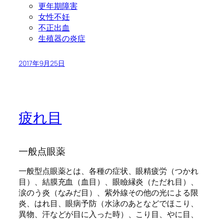
更年期障害
女性不妊
不正出血
生殖器の炎症
2017年9月25日
疲れ目
一般点眼薬
一般型点眼薬とは、各種の症状、眼精疲労（つかれ
目）、結膜充血（血目）、眼瞼縁炎（ただれ目）、
涙のう炎（なみだ目）、紫外線その他の光による限
炎、はれ目、眼病予防（水泳のあとなどでほこり、
異物、汗などが目に入った時）、こり目、やに目、