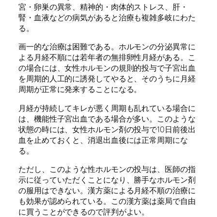
宮・卵巣の異常、精神的・肉体的ストレス、肝・
腎・血液などの病気があると治療も複雑多岐にわた
る。
画一的な治療は困難である。ホルモンの分泌異常に
よる月経不順には若年者の無排卵性月経がある。こ
の場合には、女性ホルモンの規則的投与で子宮出血
を周期的人工的に誘発してやると、そのうちに月経
周期が正常に発来することになる。
月経が持続してキレが悪く周期も乱れている場合に
は、機能性子宮出血である場合が多い。このような
状態の時には、女性ホルモン剤の投与で10日前後出
血を止めておくと、消退出血後には正常周期にな
る。
ただし、このような性ホルモンの投与は、医師の指
示に従っていただくことになり、勝手なホルモン剤
の服用はできない。漢方薬による月経不順の治療に
も効果が認められている。この漢方薬は薬局で自由
に買うことができるので評判がよい。