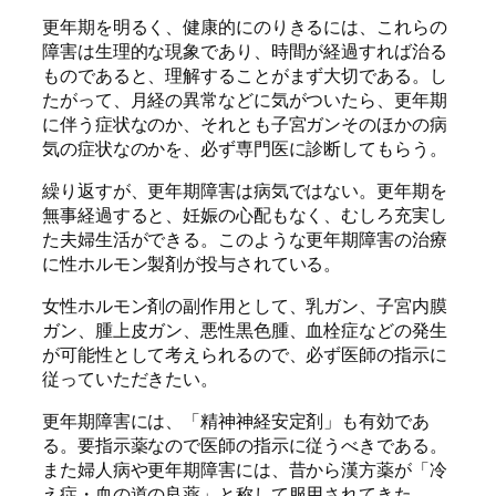
更年期を明るく、健康的にのりきるには、これらの
障害は生理的な現象であり、時間が経過すれば治る
ものであると、理解することがまず大切である。し
たがって、月経の異常などに気がついたら、更年期
に伴う症状なのか、それとも子宮ガンそのほかの病
気の症状なのかを、必ず専門医に診断してもらう。
繰り返すが、更年期障害は病気ではない。更年期を
無事経過すると、妊娠の心配もなく、むしろ充実し
た夫婦生活ができる。このような更年期障害の治療
に性ホルモン製剤が投与されている。
女性ホルモン剤の副作用として、乳ガン、子宮内膜
ガン、腫上皮ガン、悪性黒色腫、血栓症などの発生
が可能性として考えられるので、必ず医師の指示に
従っていただきたい。
更年期障害には、「精神神経安定剤」も有効であ
る。要指示薬なので医師の指示に従うべきである。
また婦人病や更年期障害には、昔から漢方薬が「冷
え症・血の道の良薬」と称して服用されてきた。