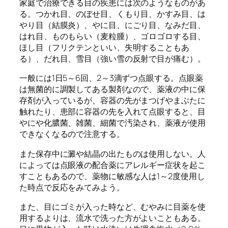
家庭で治療できる目の疾患には次のようなものがあ
る。つかれ目、のぼせ目、くもり目、かすみ目、は
やり目（結膜炎）、やに目、にごり目、なみだ目、
はれ目、ものもらい（麦粒腫）、ゴロゴロする目、
ほし目（フリクテンといい、失明することもあ
る）、だれ目、雪目（強い雪の反射で目が痛む）。
一般には1日5～6回、2～3滴ずつ点眼する。点眼薬
は無菌的に調製してある製剤なので、薬液の中に保
存剤が入っているが、容器の先がまつげやまぶたに
触れたり、患部に容器の先を入れて点眼すると、目
やにや化膿菌、雑菌、細菌で汚染され、薬液が使用
できなくなるので注意する。
また保存中に澱や結晶の出たものは使用しない。人
によっては点眼液の配合薬にアレルギー症状を起こ
すこともあるので、薬物に敏感な人は1～2度使用し
た時点で反応をみてみよう。
また、目にゴミが入った時など、むやみに目薬を使
用するよりは、流水で洗った方がよいこともある。