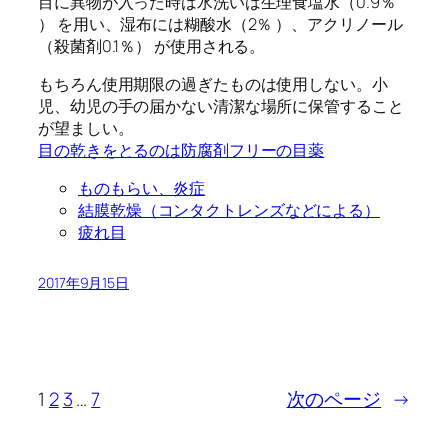
目に異物が入った時は水洗いは生理食塩水（0.9％
） を用い、湿布には糊酸水（2％ ）、アクリノール
（殺菌剤0.1％） が使用される。
もちろん使用期限の過ぎたものは使用しない。小
児、幼児の手の届かない清潔な場所に保管すること
が望ましい。
目の乾きをとるのは防腐剤フリーの目薬
ものもらい、炎症
結膜乾燥（コンタクトレンズなどによる）
疲れ目
2017年9月15日
1
2
3
…
7
次のページ
→