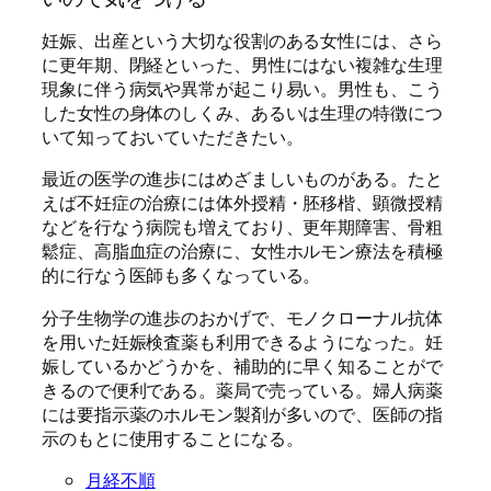
妊娠、出産という大切な役割のある女性には、さら
に更年期、閉経といった、男性にはない複雑な生理
現象に伴う病気や異常が起こり易い。男性も、こう
した女性の身体のしくみ、あるいは生理の特徴につ
いて知っておいていただきたい。
最近の医学の進歩にはめざましいものがある。たと
えば不妊症の治療には体外授精・胚移楷、顕微授精
などを行なう病院も増えており、更年期障害、骨粗
鬆症、高脂血症の治療に、女性ホルモン療法を積極
的に行なう医師も多くなっている。
分子生物学の進歩のおかげで、モノクローナル抗体
を用いた妊娠検査薬も利用できるようになった。妊
娠しているかどうかを、補助的に早く知ることがで
きるので便利である。薬局で売っている。婦人病薬
には要指示薬のホルモン製剤が多いので、医師の指
示のもとに使用することになる。
月経不順