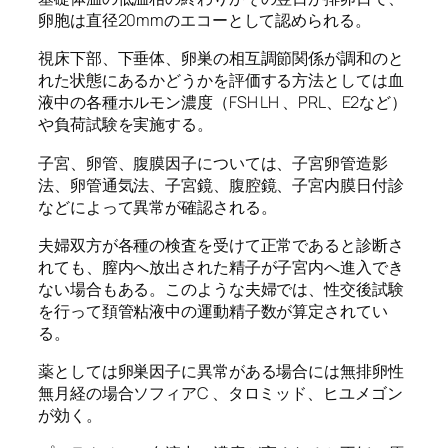
卵胞は直径20mmのエコーとして認められる。
視床下部、下垂体、卵巣の相互調節関係が調和のと
れた状態にあるかどうかを評価する方法としては血
液中の各種ホルモン濃度（FSH LH 、PRL、E2など）
や負荷試験を実施する。
子宮、卵管、腹膜因子については、子宮卵管造影
法、卵管通気法、子宮鏡、腹腔鏡、子宮内膜日付診
などによって異常が確認される。
夫婦双方が各種の検査を受けて正常であると診断さ
れても、膣内へ放出された精子が子宮内へ進入でき
ない場合もある。このような夫婦では、性交後試験
を行って頚管粘液中の運動精子数が算定されてい
る。
薬としては卵巣因子に異常がある場合には無排卵性
無月経の場合ソフィアC 、タロミッド、ヒユメゴン
が効く。