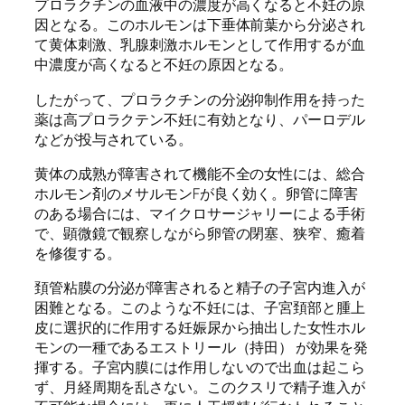
プロラクチンの血液中の濃度が高くなると不妊の原
因となる。このホルモンは下垂体前葉から分泌され
て黄体刺激、乳腺刺激ホルモンとして作用するが血
中濃度が高くなると不妊の原因となる。
したがって、プロラクチンの分泌抑制作用を持った
薬は高プロラクテン不妊に有効となり、パーロデル
などが投与されている。
黄体の成熟が障害されて機能不全の女性には、総合
ホルモン剤のメサルモンFが良く効く。卵管に障害
のある場合には、マイクロサージャリーによる手術
で、顕微鏡で観察しながら卵管の閉塞、狭窄、癒着
を修復する。
頚管粘膜の分泌が障害されると精子の子宮内進入が
困難となる。このような不妊には、子宮頚部と腫上
皮に選択的に作用する妊娠尿から抽出した女性ホル
モンの一種であるエストリール（持田） が効果を発
揮する。子宮内膜には作用しないので出血は起こら
ず、月経周期を乱さない。このクスリで精子進入が