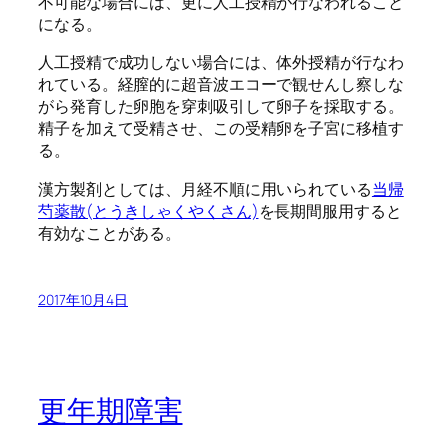
不可能な場合には、更に人工授精が行なわれること
になる。
人工授精で成功しない場合には、体外授精が行なわ
れている。経膣的に超音波エコーで観せんし察しな
がら発育した卵胞を穿刺吸引して卵子を採取する。
精子を加えて受精させ、この受精卵を子宮に移植す
る。
漢方製剤としては、月経不順に用いられている
当帰
芍薬散(とうきしゃくやくさん)
を長期間服用すると
有効なことがある。
2017年10月4日
更年期障害