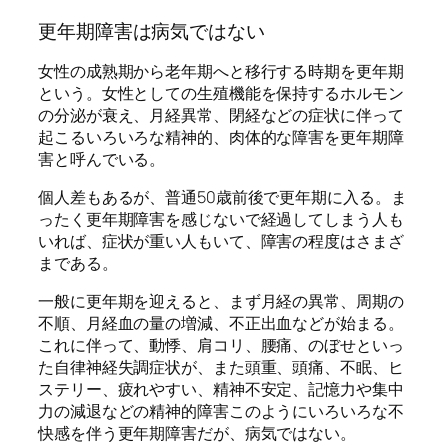
更年期障害は病気ではない
女性の成熟期から老年期へと移行する時期を更年期
という。女性としての生殖機能を保持するホルモン
の分泌が衰え、月経異常、閉経などの症状に伴って
起こるいろいろな精神的、肉体的な障害を更年期障
害と呼んでいる。
個人差もあるが、普通50歳前後で更年期に入る。ま
ったく更年期障害を感じないで経過してしまう人も
いれば、症状が重い人もいて、障害の程度はさまざ
まである。
一般に更年期を迎えると、まず月経の異常、周期の
不順、月経血の量の増減、不正出血などが始まる。
これに伴って、動悸、肩コリ、腰痛、のぼせといっ
た自律神経失調症状が、また頭重、頭痛、不眠、ヒ
ステリー、疲れやすい、精神不安定、記憶力や集中
力の減退などの精神的障害このようにいろいろな不
快感を伴う更年期障害だが、病気ではない。