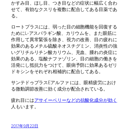
かすみ目、ほし目、つき目などの症状に幅広く合わ
せて、有効なクスリを複数に配合してある目薬であ
る。
ロートプラスには、弱った目の細胞機能を回復する
ためにL-アスパラギン酸、カリウムを、また眼筋に
作用して異常緊張を除き、視力の改善、目の疲れに
効果のあるメチル硫酸ネオスチグミン、消炎性の強
いグリチルリチン酸カリウム、充血、腫れの炎症に
効果のある、塩酸ナファゾリン、目の細胞の働きを
活発にし抵抗力をつけて、眼病予防に効果あるゼリ
ドキシンをそれぞれ相補的に配合してある。
サンテドゥプラスEアルファ には、眼精疲労におけ
る微動調節改善に効く成分が配合されている。
疲れ目には
アサイーベリーなどの抗酸化成分が効く
人もいます。
2017年9月22日