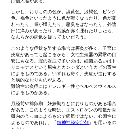
は個人差がある。
しかし、おりものの色が、淡黄色、淡褐色、ピンク
色、褐色といったように色が濃くなったり、色が変
わったり、量が増えたり、悪臭をはなったり、外陰
部に痒みがあったり、粘膜が赤く腫れたりしたら、
なんらかの病気を疑ってよいだろう。
このような症状を呈する場合は膣炎が多く、子宮に
炎症があっても起こるから、女性生殖器の異常の目
安にもなる。膣の炎症で多いのは、細菌あるいはト
リコモナスという原虫とカンジダというカビの寄生
によるものである。いずれも痔く、炎症が進行する
と病的なおりものがある。
難治性の炎症にはアレルギー性とヘルペスウィルス
によるものがある。
月経前や排卵期、妊娠期などにおりものがある場合
がある。このような時は、エストロゲンの増量か骨
盤内のうっ血によるもので病気ではない。心因性に
よるものであれば、「
精神神経安定剤
」を用いるの
もよい。