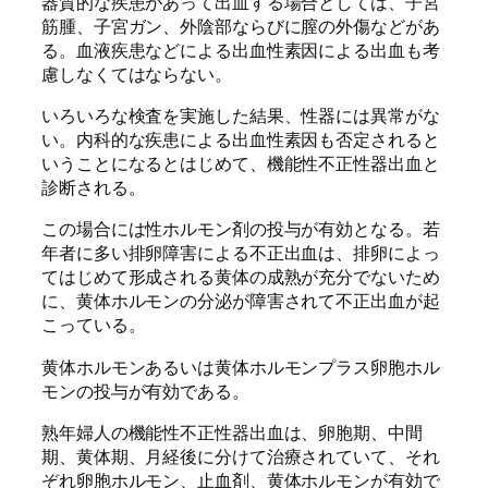
器質的な疾患があって出血する場合としては、子宮
筋腫、子宮ガン、外陰部ならびに膣の外傷などがあ
る。血液疾患などによる出血性素因による出血も考
慮しなくてはならない。
いろいろな検査を実施した結果、性器には異常がな
い。内科的な疾患による出血性素因も否定されると
いうことになるとはじめて、機能性不正性器出血と
診断される。
この場合には性ホルモン剤の投与が有効となる。若
年者に多い排卵障害による不正出血は、排卵によっ
てはじめて形成される黄体の成熟が充分でないため
に、黄体ホルモンの分泌が障害されて不正出血が起
こっている。
黄体ホルモンあるいは黄体ホルモンプラス卵胞ホル
モンの投与が有効である。
熟年婦人の機能性不正性器出血は、卵胞期、中間
期、黄体期、月経後に分けて治療されていて、それ
ぞれ卵胞ホルモン、止血剤、黄体ホルモンが有効で