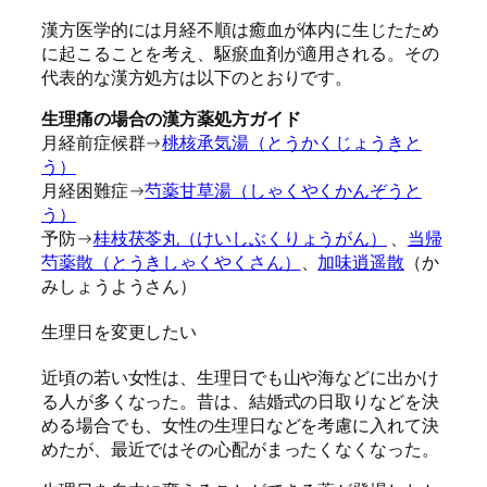
漢方医学的には月経不順は癒血が体内に生じたため
に起こることを考え、駆瘀血剤が適用される。その
代表的な漢方処方は以下のとおりです。
生理痛の場合の漢方薬処方ガイド
月経前症候群→
桃核承気湯（とうかくじょうきと
う）
月経困難症→
芍薬甘草湯（しゃくやくかんぞうと
う）
予防→
桂枝茯苓丸（けいしぶくりょうがん）
、
当帰
芍薬散（とうきしゃくやくさん）
、
加味逍遥散
（か
みしょうようさん）
生理日を変更したい
近頃の若い女性は、生理日でも山や海などに出かけ
る人が多くなった。昔は、結婚式の日取りなどを決
める場合でも、女性の生理日などを考慮に入れて決
めたが、最近ではその心配がまったくなくなった。