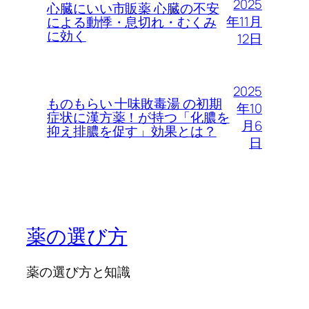
2025
心臓にいい市販薬 心臓の不安
年11月
による動悸・息切れ・むくみ
に効く
12日
2025
ものもらい 十味敗毒湯 の初期
年10
症状に漢方薬！が持つ「化膿を
月6
抑え排膿を促す」効果とは？
日
薬の選び方
薬の選び方と知識