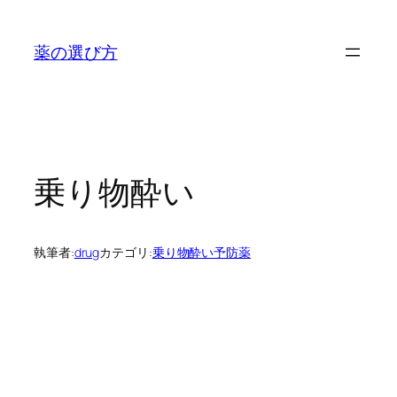
内
容
薬の選び方
を
ス
キ
ッ
プ
乗り物酔い
執筆者:
drug
カテゴリ:
乗り物酔い予防薬