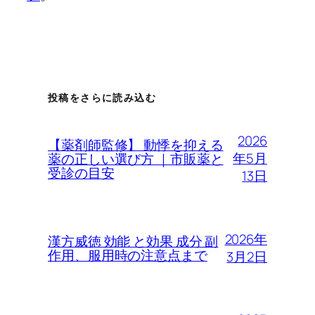
投稿をさらに読み込む
2026
【薬剤師監修】 動悸を抑える
年5月
薬の正しい選び方 ｜市販薬と
受診の目安
13日
2026年
漢方威徳 効能 と効果 成分 副
作用、服用時の注意点まで
3月2日