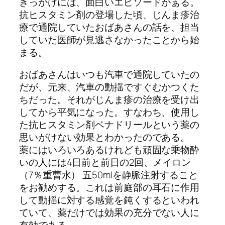
きっかけには、面白いエピソードがぁる。
抗ヒスタミン剤の登場した頃、じんま疹治
療で通院していたおばあさんの話を、担当
していた医師が見逃さなかったことから始
まる。
おばあさんはいつも汽車で通院していたの
だが、元来、汽車の動揺ですぐむかつくた
ちだった。それがじんま疹の治療を受け出
してから平気になった。すなわち、使用し
た抗ヒスタミン剤ベナドリールという薬の
思いがけない効果とわかったのである。
薬にはいろいろあるけれども頑固な乗物酔
いの人には4日前と前日の2回、メイロン
（7％重曹水） 五50mlを静脈注射すること
をお勧めする。これは前庭部の耳石に作用
して動揺に対する感覚を鈍くするといわれ
ていて、薬だけでは効果の充分でない人に
有効である。