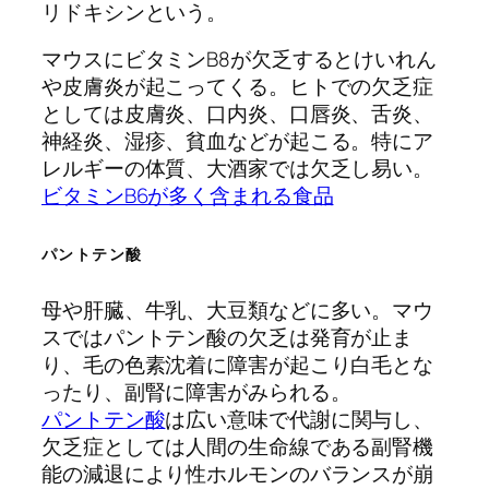
リドキシンという。
マウスにビタミンB8が欠乏するとけいれん
や皮膚炎が起こってくる。ヒトでの欠乏症
としては皮膚炎、口内炎、口唇炎、舌炎、
神経炎、湿疹、貧血などが起こる。特にア
レルギーの体質、大酒家では欠乏し易い。
ビタミンB6が多く含まれる食品
パントテン酸
母や肝臓、牛乳、大豆類などに多い。マウ
スではパントテン酸の欠乏は発育が止ま
り、毛の色素沈着に障害が起こり白毛とな
ったり、副腎に障害がみられる。
パントテン酸
は広い意味で代謝に関与し、
欠乏症としては人間の生命線である副腎機
能の減退により性ホルモンのバランスが崩