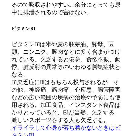
るので吸収されやすい。余分にとっても尿
中に排泄されるので害はない。
ビタミンB1
ビタミンB1は米や麦の胚芽油、酵母、豆
類、ニンニク、豚肉などに多く含まかつけ
れている。欠乏すると倦怠、食欲不振、動
悸、腱反射の異常等のいわゆる脚気症状と
なる。
B1欠乏症にBlはもちろん投与されるが、そ
の他、神経痛、筋肉痛、心疾患、腸管障害
などの広い範囲の疾病の治療や予防にも使
用される。加工食品、インスタント食品ば
かりとっていると、B1が当然、欠乏する。
激しいスポーツをする人も欠乏する。
イライラして心身が落ち着かないときはビ
タミンB1