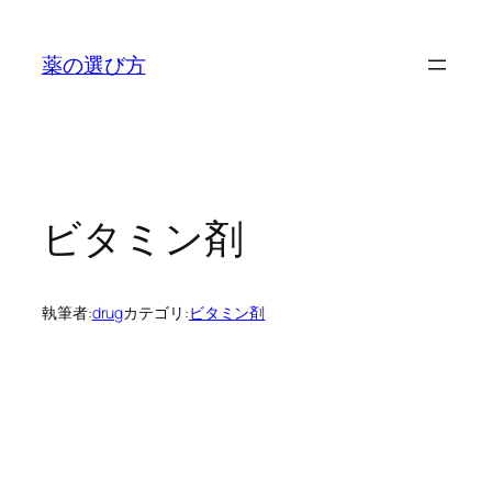
内
容
薬の選び方
を
ス
キ
ッ
プ
ビタミン剤
執筆者:
drug
カテゴリ:
ビタミン剤