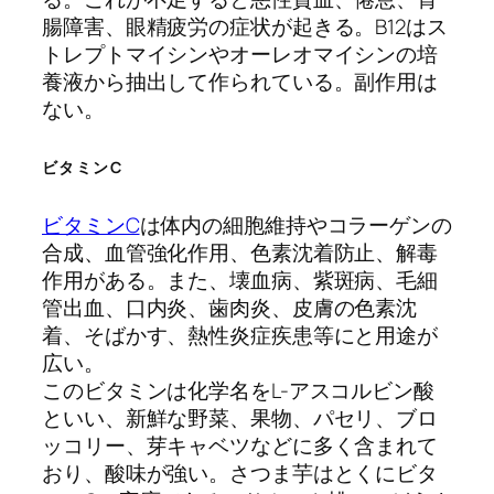
腸障害、眼精疲労の症状が起きる。B12はス
トレプトマイシンやオーレオマイシンの培
養液から抽出して作られている。副作用は
ない。
ビタミンC
ビタミンC
は体内の細胞維持やコラーゲンの
合成、血管強化作用、色素沈着防止、解毒
作用がある。また、壊血病、紫斑病、毛細
管出血、口内炎、歯肉炎、皮膚の色素沈
着、そばかす、熱性炎症疾患等にと用途が
広い。
このビタミンは化学名をL-アスコルビン酸
といい、新鮮な野菜、果物、パセリ、ブロ
ッコリー、芽キャベツなどに多く含まれて
おり、酸味が強い。さつま芋はとくにビタ