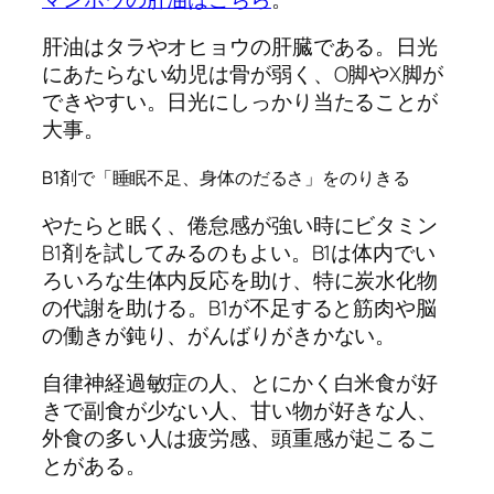
肝油はタラやオヒョウの肝臓である。日光
にあたらない幼児は骨が弱く、O脚やX脚が
できやすい。日光にしっかり当たることが
大事。
B1剤で「睡眠不足、身体のだるさ」をのりきる
やたらと眠く、倦怠感が強い時にビタミン
B1剤を試してみるのもよい。B1は体内でい
ろいろな生体内反応を助け、特に炭水化物
の代謝を助ける。B1が不足すると筋肉や脳
の働きが鈍り、がんばりがきかない。
自律神経過敏症の人、とにかく白米食が好
きで副食が少ない人、甘い物が好きな人、
外食の多い人は疲労感、頭重感が起こるこ
とがある。