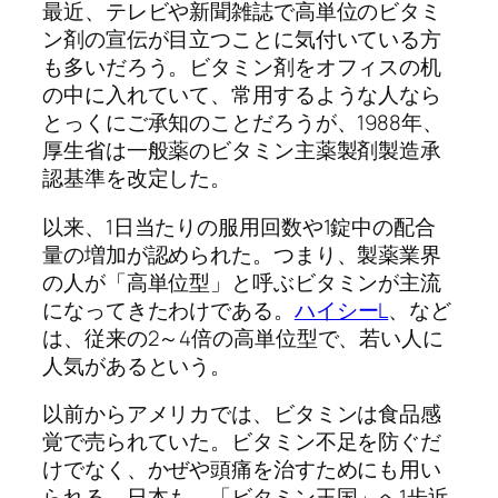
最近、テレビや新聞雑誌で高単位のビタミ
ン剤の宣伝が目立つことに気付いている方
も多いだろう。ビタミン剤をオフィスの机
の中に入れていて、常用するような人なら
とっくにご承知のことだろうが、1988年、
厚生省は一般薬のビタミン主薬製剤製造承
認基準を改定した。
以来、1日当たりの服用回数や1錠中の配合
量の増加が認められた。つまり、製薬業界
の人が「高単位型」と呼ぶビタミンが主流
になってきたわけである。
ハイシーL
、など
は、従来の2～4倍の高単位型で、若い人に
人気があるという。
以前からアメリカでは、ビタミンは食品感
覚で売られていた。ビタミン不足を防ぐだ
けでなく、かぜや頭痛を治すためにも用い
られる。日本も、「ビタミン王国」へ1歩近