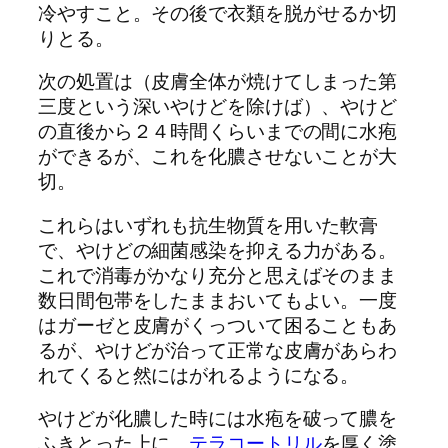
冷やすこと。その後で衣類を脱がせるか切
りとる。
次の処置は（皮膚全体が焼けてしまった第
三度という深いやけどを除けば）、やけど
の直後から２４時間くらいまでの間に水疱
ができるが、これを化膿させないことが大
切。
これらはいずれも抗生物質を用いた軟膏
で、やけどの細菌感染を抑える力がある。
これで消毒がかなり充分と思えばそのまま
数日間包帯をしたままおいてもよい。一度
はガーゼと皮膚がくっついて困ることもあ
るが、やけどが治って正常な皮膚があらわ
れてくると然にはがれるようになる。
やけどが化膿した時には水疱を破って膿を
ふきとった上に、
テラコートリル
を厚く塗