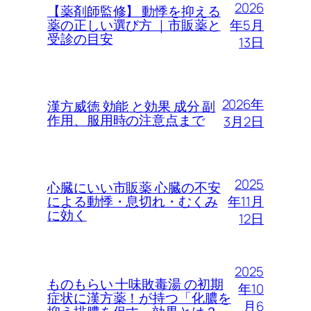
2026
【薬剤師監修】 動悸を抑える
年5月
薬の正しい選び方 ｜市販薬と
受診の目安
13日
2026年
漢方威徳 効能 と効果 成分 副
作用、服用時の注意点まで
3月2日
2025
心臓にいい市販薬 心臓の不安
年11月
による動悸・息切れ・むくみ
に効く
12日
2025
ものもらい 十味敗毒湯 の初期
年10
症状に漢方薬！が持つ「化膿を
月6