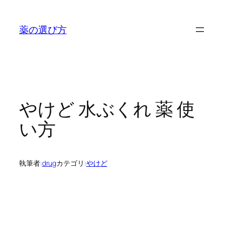
内
容
薬の選び方
を
ス
キ
ッ
プ
やけど 水ぶくれ 薬 使
い方
執筆者:
drug
カテゴリ:
やけど