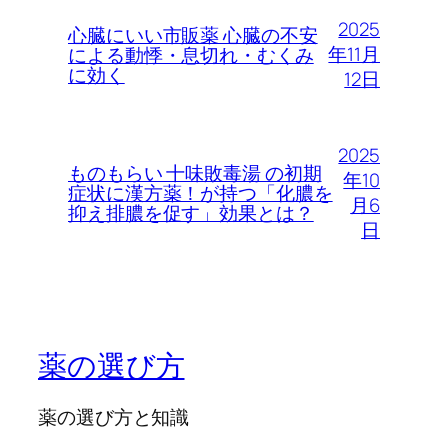
2025
心臓にいい市販薬 心臓の不安
年11月
による動悸・息切れ・むくみ
に効く
12日
2025
ものもらい 十味敗毒湯 の初期
年10
症状に漢方薬！が持つ「化膿を
月6
抑え排膿を促す」効果とは？
日
薬の選び方
薬の選び方と知識