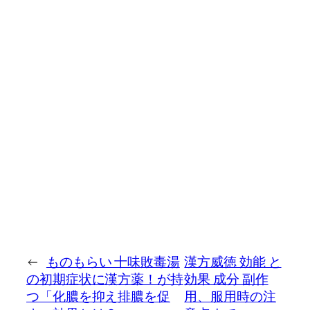
←
ものもらい 十味敗毒湯
漢方威徳 効能 と
の初期症状に漢方薬！が持
効果 成分 副作
つ「化膿を抑え排膿を促
用、服用時の注