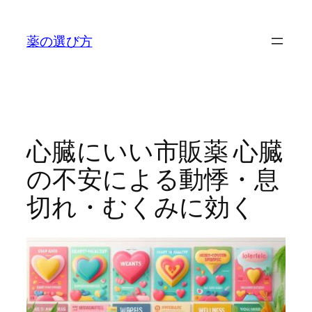
内
容
薬の選び方
を
ス
キ
ッ
プ
心臓にいい市販薬 心臓
の不安による動悸・息
切れ・むくみに効く