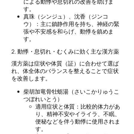
による動悸や息切れの改善を助けま
す。
真珠（シンジュ）、沈香（ジンコ
ウ）：主に鎮静作用を持ち、神経の緊
張や不安感を和らげ、動悸を鎮めま
す。
2. 動悸・息切れ・むくみに効く主な漢方薬
漢方薬は症状や体質（証）に合わせて選ば
れ、体全体のバランスを整えることで症状
を改善します。
柴胡加竜骨牡蛎湯（さいこかりゅうこ
つぼれいとう）
適用症状と体質：比較的体力があ
り、精神不安やイライラ、不眠、
便秘などを伴う動悸に使用されま
す。