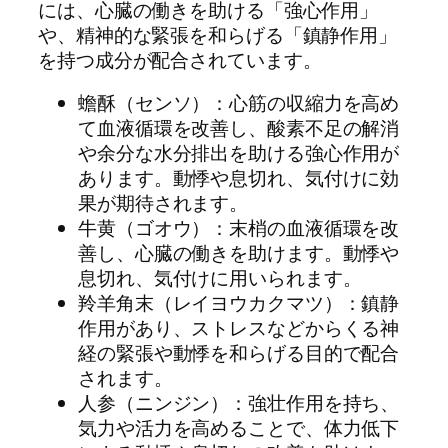
には、心臓の働きを助ける「強心作用」
や、精神的な緊張を和らげる「鎮静作用」
を持つ成分が配合されています。
蟾酥（センソ）：心筋の収縮力を高め
て血液循環を改善し、酸素不足の解消
や余分な水分排出を助ける強心作用が
あります。動悸や息切れ、気付けに効
果が期待されます。
牛黄（ゴオウ）：末梢の血液循環を改
善し、心臓の働きを助けます。動悸や
息切れ、気付けに用いられます。
羚羊角末（レイヨウカクマツ）：鎮静
作用があり、ストレスなどからくる神
経の緊張や動悸を和らげる目的で配合
されます。
人参（ニンジン）：強壮作用を持ち、
気力や活力を高めることで、体力低下