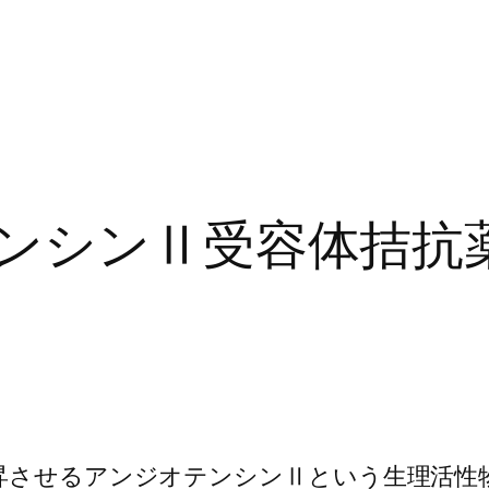
テンシンⅡ受容体拮抗
上昇させるアンジオテンシンⅡという生理活性