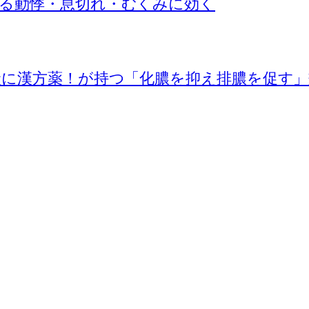
よる動悸・息切れ・むくみに効く
症状に漢方薬！が持つ「化膿を抑え排膿を促す