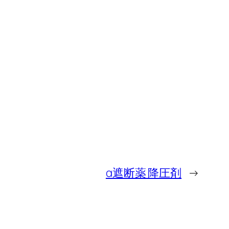
α遮断薬 降圧剤
→