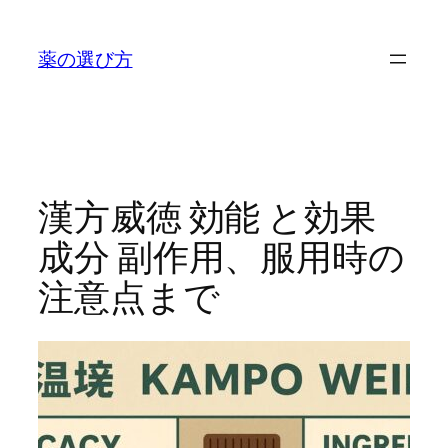
内
容
薬の選び方
を
ス
キ
ッ
プ
漢方威徳 効能 と効果
成分 副作用、服用時の
注意点まで