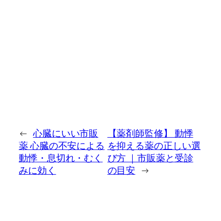
←
心臓にいい市販
【薬剤師監修】 動悸
薬 心臓の不安による
を抑える薬の正しい選
動悸・息切れ・むく
び方 ｜市販薬と受診
みに効く
の目安
→