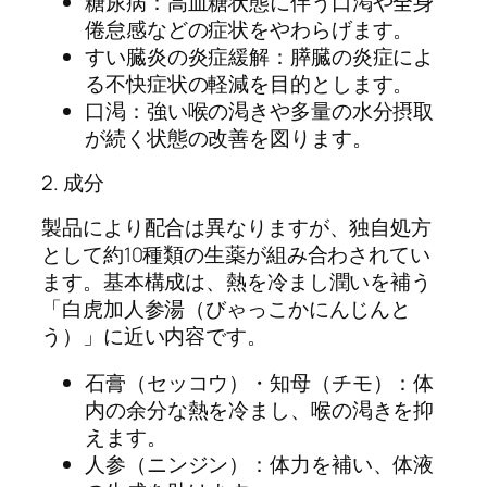
糖尿病：高血糖状態に伴う口渇や全身
倦怠感などの症状をやわらげます。
すい臓炎の炎症緩解：膵臓の炎症によ
る不快症状の軽減を目的とします。
口渇：強い喉の渇きや多量の水分摂取
が続く状態の改善を図ります。
2. 成分
製品により配合は異なりますが、独自処方
として約10種類の生薬が組み合わされてい
ます。基本構成は、熱を冷まし潤いを補う
「白虎加人参湯（びゃっこかにんじんと
う）」に近い内容です。
石膏（セッコウ）・知母（チモ）：体
内の余分な熱を冷まし、喉の渇きを抑
えます。
人参（ニンジン）：体力を補い、体液