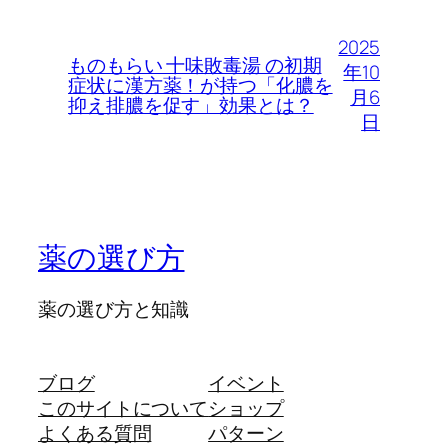
2025
ものもらい 十味敗毒湯 の初期
年10
症状に漢方薬！が持つ「化膿を
月6
抑え排膿を促す」効果とは？
日
薬の選び方
薬の選び方と知識
ブログ
イベント
このサイトについて
ショップ
よくある質問
パターン