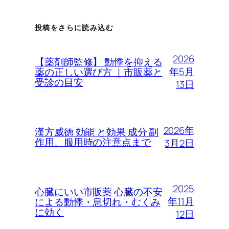
投稿をさらに読み込む
2026
【薬剤師監修】 動悸を抑える
年5月
薬の正しい選び方 ｜市販薬と
受診の目安
13日
2026年
漢方威徳 効能 と効果 成分 副
作用、服用時の注意点まで
3月2日
2025
心臓にいい市販薬 心臓の不安
年11月
による動悸・息切れ・むくみ
に効く
12日