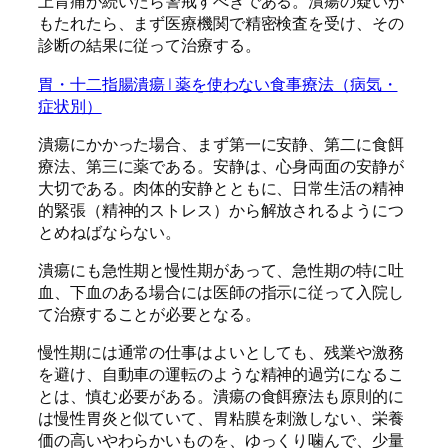
上胃痛が続いたら警戒すべきである。潰瘍の疑いが
もたれたら、まず医療機関で精密検査を受け、その
診断の結果に従って治療する。
胃・十二指腸潰瘍 | 薬を使わない食事療法（病気・
症状別）
潰瘍にかかった場合、まず第一に安静、第二に食餌
療法、第三に薬である。安静は、心身両面の安静が
大切である。肉体的安静とともに、日常生活の精神
的緊張（精神的ストレス）から解放されるようにつ
とめねばならない。
潰瘍にも急性期と慢性期があって、急性期の特に吐
血、下血のある場合には医師の指示に従って入院し
て治療することが必要となる。
慢性期には通常の仕事はよいとしても、残業や激務
を避け、自動車の運転のような精神的過労になるこ
とは、慎む必要がある。潰瘍の食餌療法も原則的に
は慢性胃炎と似ていて、胃粘膜を刺激しない、栄養
価の高いやわらかいものを、ゆっくり噛んで、少量