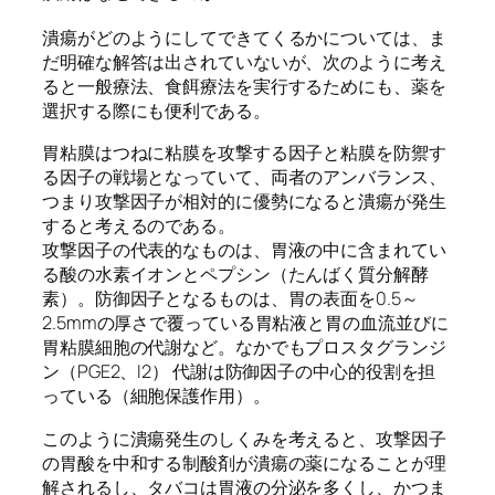
潰瘍がどのようにしてできてくるかについては、ま
だ明確な解答は出されていないが、次のように考え
ると一般療法、食餌療法を実行するためにも、薬を
選択する際にも便利である。
胃粘膜はつねに粘膜を攻撃する因子と粘膜を防禦す
る因子の戦場となっていて、両者のアンバランス、
つまり攻撃因子が相対的に優勢になると潰瘍が発生
すると考えるのである。
攻撃因子の代表的なものは、胃液の中に含まれてい
る酸の水素イオンとペプシン（たんばく質分解酵
素）。防御因子となるものは、胃の表面を0.5～
2.5mmの厚さで覆っている胃粘液と胃の血流並びに
胃粘膜細胞の代謝など。なかでもプロスタグランジ
ン（PGE2、I2） 代謝は防御因子の中心的役割を担
っている（細胞保護作用）。
このように潰瘍発生のしくみを考えると、攻撃因子
の胃酸を中和する制酸剤が潰瘍の薬になることが理
解されるし、タバコは胃液の分泌を多くし、かつま