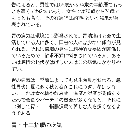
告によると、男性では55歳から64歳の年齢層でもっ
とも高くて約2％であり、女性では70歳から74歳で
もっとも高く、その有病率は約1％ という結果が発
表されている。
胃の病気は環境にも影響される。胃潰瘍は都会で生
活している人に多く、田舎の人には少ない傾向が見
られる。それは職場の発生に精神的な要因が関係し
ているためで、欲求不満に悩まされている人、ある
いは感情の起伏がはげしい人はこの病気にかかりや
すい。
胃の病気は、季節によっても発生頻度が変わる。急
性胃炎は夏に多く秋と春がこれにつぎ、冬は少な
い。これは食べ物や飲み物、温度と湿度が関係する
ためで会食やパーティの機会が多くなると、それに
比例して胃・十二指腸潰瘍で苦しむ人も多くなるよ
うである。
胃・十二指腸の病気