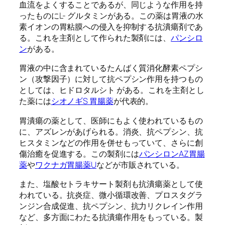
血流をよくすることであるが、同じような作用を持
ったものにL- グルタミンがある。この薬は胃液の水
素イオンの胃粘膜への侵入を抑制する抗潰瘍剤であ
る。これを主剤として作られた製剤には、
パンシロ
ン
がある。
胃液の中に含まれているたんばく質消化酵素ペプシ
ン（攻撃因子）に対して抗ペプシン作用を持つもの
としては、ヒドロタルシト がある。これを主剤とし
た薬には
シオノギS 胃腸薬
が代表的。
胃潰瘍の薬として、医師にもよく使われているもの
に、アズレンがあげられる。消炎、抗ペプシン、抗
ヒスタミンなどの作用を併せもっていて、さらに創
傷治癒を促進する。この製剤には
パンシロンAZ胃腸
薬
や
ワクナガ胃腸薬U
などが市販されている。
また、塩酸セトラキサート製剤も抗潰瘍薬として使
われている。抗炎症、微小循環改善、プロスタグラ
ンジン合成促進、抗ペプシン、抗力リクレイン作用
など、多方面にわたる抗潰瘍作用をもっている。製