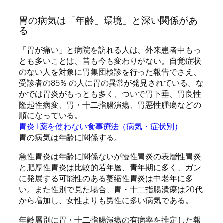
胃の病気は「年齢」環境」と深い関係があ
る
「胃が痛い」と病院を訪れる人は、外来患者中もっ
とも多いことは、昔も今も変わりがない。自覚症状
のない人を対象に胃集団検診を行った報告でさえ、
受診者の85％ の人に胃の異常が発見されている。な
かでは胃炎がもっとも多く、ついで胃下垂、胃良性
隆起性病変、胃・十二指腸潰瘍、胃悪性腫瘍などの
順になっている。
胃炎 | 薬を使わない食事療法（病気・症状別）
胃の病気は年齢に関係する。
急性胃炎は年齢に関係ないが慢性胃炎の表層性胃炎
と肥厚性胃炎は比較的若年層、青年期に多く、ガン
に発展する可能性のある萎縮性胃炎は中老年に多
い。また性別で見た場合、胃・十二指腸潰瘍は20代
から増加し、女性よりも男性に多い病気である。
年齢層別に胃・十二指腸潰瘍の有病率を推定した報