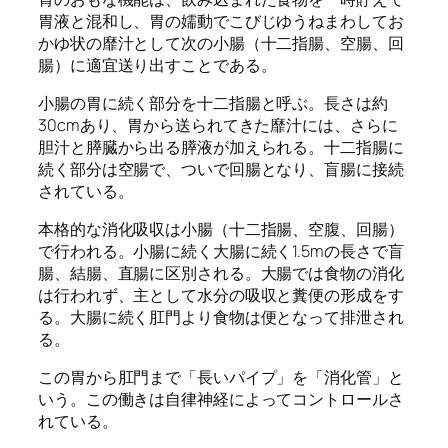
胃液と混和し、胃の嬬動でこびじゆうねまわしてお
かゆ状の靡汁として次の小腸（十二指腸、空腸、回
腸）に適宜送り出すことである。
小腸の胃に続く部分を十二指腸と呼ぶ。長さは約
30cmあり、胃から送られてきた靡汁には、さらに
胆汁と膵臓から出る膵液が加えられる。十二指腸に
続く部分は空腸で、ついで回腸となり、盲腸に接続
されている。
本格的な消化吸収は小腸（十二指腸、空腹、回腸）
で行われる。小腸に続く大腸に続く1.5mの長さで盲
腸、結腸、直腸に区別される。大腸では食物の消化
は行われず、主として水分の吸収と糞便の形成をす
る。大腸に続く肛門より食物は便となって排泄され
る。
この胃から肛門まで「長いパイプ」を「消化管」と
いう。この働きは自律神経によってコントロールさ
れている。