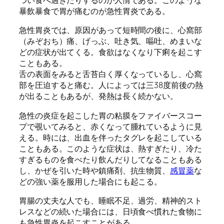
つい食べ過ぎたりするのが人情である。このような
暴飲暴食で胃が痛むのが急性胃炎である。
急性胃炎では、原因があって短時間の後に、心窩部
（みぞおち）痛、げっぶ、吐き気、嘔吐、めまいな
どの症状が出てくる。食欲はなくなり下痢を起こす
こともある。
舌の表面をみると舌苔白く厚くなっているし、心窩
部を圧迫すると痛む。人によっては三38度前後の熱
が出ることもあるが、発熱は長く続かない。
急性の炎症を起こした胃の粘膜をファイバースコー
プで覗いてみると、赤くなって腫れているように見
える。時には、出血を伴ったタグレを起こしている
こともある。このような症状は、熱すぎたり、冷た
すぎるものを食べたり飲んだりしてなることもある
し、かぜを引いた時や鎮痛剤、抗生物質、
感冒薬
な
どの強い薬を服用した場合にも起こる。
胃腸の丈夫な人でも、睡眠不足、過労、精神的スト
レスなどの続いた場合には、日頃食べ慣れた食物に
も急性胃炎を起こすことがある。