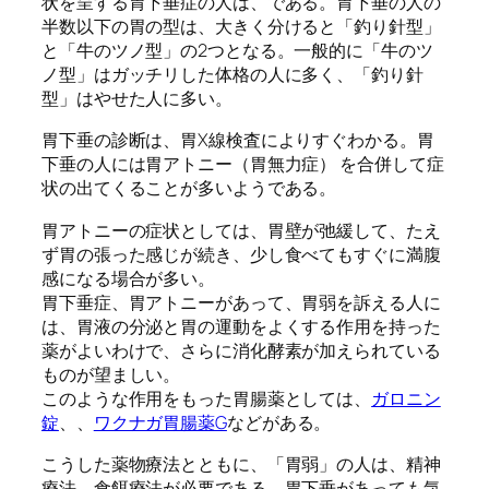
状を呈する胃下垂症の人は、である。胃下垂の人の
半数以下の胃の型は、大きく分けると「釣り針型」
と「牛のツノ型」の2つとなる。一般的に「牛のツ
ノ型」はガッチリした体格の人に多く、「釣り針
型」はやせた人に多い。
胃下垂の診断は、胃X線検査によりすぐわかる。胃
下垂の人には胃アトニー（胃無力症） を合併して症
状の出てくることが多いようである。
胃アトニーの症状としては、胃壁が弛緩して、たえ
ず胃の張った感じが続き、少し食べてもすぐに満腹
感になる場合が多い。
胃下垂症、胃アトニーがあって、胃弱を訴える人に
は、胃液の分泌と胃の運動をよくする作用を持った
薬がよいわけで、さらに消化酵素が加えられている
ものが望ましい。
このような作用をもった胃腸薬としては、
ガロニン
錠
、、
ワクナガ胃腸薬G
などがある。
こうした薬物療法とともに、「胃弱」の人は、精神
療法、食餌療法が必要である。胃下垂があっても気