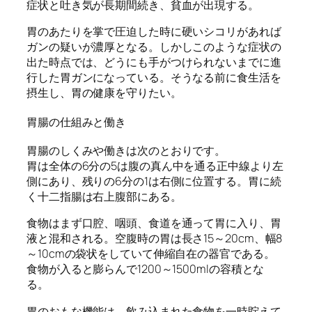
症状と吐き気が長期間続き、貧血が出現する。
胃のあたりを掌で圧迫した時に硬いシコリがあれば
ガンの疑いが濃厚となる。しかしこのような症状の
出た時点では、どうにも手がつけられないまでに進
行した胃ガンになっている。そうなる前に食生活を
摂生し、胃の健康を守りたい。
胃腸の仕組みと働き
胃腸のしくみや働きは次のとおりです。
胃は全体の6分の5は腹の真ん中を通る正中線より左
側にあり、残りの6分の1は右側に位置する。胃に続
く十二指腸は右上腹部にある。
食物はまず口腔、咽頭、食道を通って胃に入り、胃
液と混和される。空腹時の胃は長さ15～20cm、幅8
～10cmの袋状をしていて伸縮自在の器官である。
食物が入ると膨らんで1200～1500mlの容積とな
る。
胃のおもな機能は、飲み込まれた食物を一時貯えて