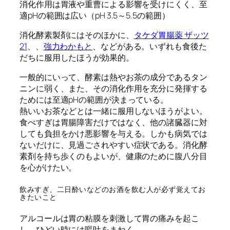
消化作用は胃液や重曹による影響を受けにくく、至
適pHの範囲は広い（pH 3.5～5.5の範囲）
消化酵素製剤にはそのほかに、
タケダ胃腸薬 ザッツ
21
、、
強力わかもと
、などがある。いずれも食後た
だちに服用したほうが効果的。
一般的にいって、酵素は熱やお茶の成分であるタン
ニンに弱く、また、その消化作用を充分に発揮する
ためには至適pHの範囲が決まっている。
熱いいお茶などとは一緒に服用しないほうがよい。
食べすぎは胃腸障害だけではなく、他の諸臓器に対
しても負担をかけ悪影響を与える。しかも病気では
ないだけに、見過ごされやすい症状である。消化酵
素剤を持ち歩くのもよいが、健康のために腹八分目
を心がけたい。
飲みすぎ、二日酔いなどのお酒を飲む人が必ず覚えてお
きたいこと
アルコールは胃の粘膜を刺激して胃の痛みを起こ
し、ひどい時には嘔吐をまねく。