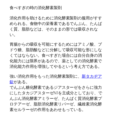
食べすぎの時の消化酵素製剤
消化作用を助けるために消化酵素製剤の服用がすす
められる。食物中の栄養素であるでんぶん、たんば
く質、脂肪などは、そのままの形では吸収されな
い。
胃腸からの吸収を可能にするためにはアミノ酸、ブ
ドウ糖、脂肪酸などに分解して吸収可能な形にしな
くてはならない。食べすぎた場合には自分自身の消
化能力には限界があるので、薬としての消化酵素で
消化能力作用を増強してやるという考え方である。
強い消化作用をもった消化酵素製剤に、
新タカヂア
錠
がある。
でんぶん糖化酵素であるジアスターゼをさらに強力
にしたタカジアスターゼN1を主成分としており、で
んぶん消化酵素アミラーゼ、たんばく質消化酵素プ
ロテアーゼ、脂肪消化酵素リパーゼ、繊維素消化酵
素セルラーゼの作用をあわせもっている。