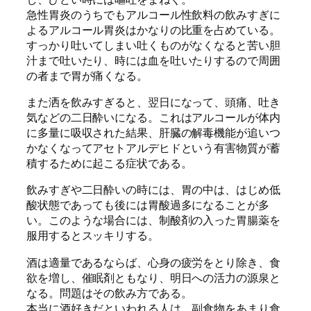
急性胃炎のうちでもアルコール性飲料の飲みすぎに
よるアルコール胃炎はかなりの比重を占めている。
すっかり吐いてしまい吐くものがなくなると苦い胆
汁まで吐いたり、時には血を吐いたりするので周囲
の者まで胃が痛くなる。
また洒を飲みすぎると、翌日になって、頭痛、吐き
気などの二日酔いになる。これはアルコールが体内
に多量に吸収された結果、肝臓の解毒機能が追いつ
かなくなってアセトアルデヒドという有害物質が蓄
積するために起こる症状である。
飲みすぎや二日酔いの時には、胃の中は、はじめ低
酸状態であっても後には胃酸過多になることが多
い。このような場合には、制酸剤の入った胃腸薬を
服用するとスッキリする。
酒は適量であるならば、心身の疲労をとり除き、食
欲を増し、催眠剤ともなり、明日への活力の源泉と
なる。問題はその飲み方である。
本当に酒好きだといわれる人は、副食物をあまり食