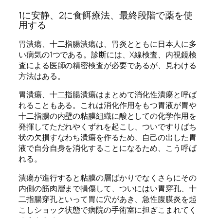
1に安静、2に食餌療法、最終段階で薬を使
用する
胃潰瘍、十二指腸潰瘍は、胃炎とともに日本人に多
い病気の1つである。診断には、X線検査、内視鏡検
査による医師の精密検査が必要であるが、見わける
方法はある。
胃潰瘍、十二指腸潰瘍はまとめて消化性潰瘍と呼ば
れることもある。これは消化作用をもつ胃液が胃や
十二指腸の内壁の粘膜組織に酸としての化学作用を
発揮してただれやくずれを起こし、ついですりばち
状の欠損すなわち潰瘍を作るため、自己の出した胃
液で自分自身を消化することになるため、こう呼ば
れる。
潰瘍が進行すると粘膜の層ばかりでなくさらにその
内側の筋肉層まで損傷して、ついにはい胃穿孔、十
二指腸穿孔といって胃に穴があき、急性腹膜炎を起
こしショック状態で病院の手術室に担ぎこまれてく