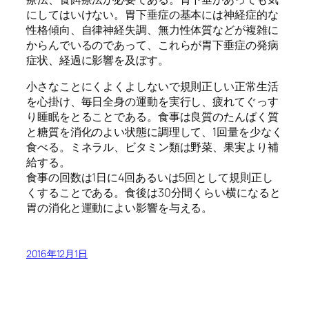
にしてはいけない。胃下垂症の基本には神経症的な
性格傾向、自律神経失調、無力性体質などが複雑に
からんでいるのであって、これらが胃下垂症の発病
症状、経過に影響を及ぼす。
小さなことにくよくよしないで規則正しい正常生活
を心掛け、毎日全身の運動を実行し、疲れてぐっす
り睡眠をとることである。食事は良質のたんばく質
と糖質を消化のよい状態に調理して、1回量を少なく
食べる。ミネラル、ビタミン類は野菜、果実より補
給する。
食事の回数は1日に4回あるいは5回として規則正し
くすることである。食後は30分間くらい横になると
胃の消化と運動によい影響を与える。
2016年12月1日