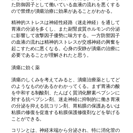
た防御因子として働いている血液の流れを悪くする
ので禁煙が潰瘍治療に効果があることがわかる。
精神的ストレスは神経性経路（迷走神経）を通して
胃液の分泌を多くし、また副腎皮質ホルモンの分泌
に影響して攻撃因子優勢に味方する。一方防禦因子
の血液の流れは精神的ストレスが交感神経の興奮を
起こすために悪くなる。心身の安静が潰瘍の治療に
必要であることが理解されたと思う。
潰瘍に効く薬
潰瘍のしくみを考えてみると、潰瘍治療薬としてど
のようなものがあるかわかってくる。まず胃液の酸
を中和する制酸剤、たんばく質消化酵素ペプシンに
対する抗ペプシン剤、迷走神経に抑制的に働き胃液
の分泌を抑える抗コリン剤、胃粘膜の保護あるいは
粘膜の修復を促進する粘膜保護修復剤などを挙げる
ことができる。
コリンとは、神経末端から分泌され、特に消化管の