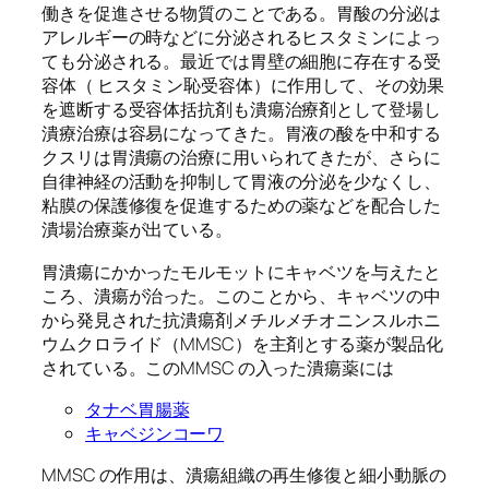
働きを促進させる物質のことである。胃酸の分泌は
アレルギーの時などに分泌されるヒスタミンによっ
ても分泌される。最近では胃壁の細胞に存在する受
容体（ ヒスタミン恥受容体）に作用して、その効果
を遮断する受容体括抗剤も潰瘍治療剤として登場し
潰療治療は容易になってきた。胃液の酸を中和する
クスリは胃潰瘍の治療に用いられてきたが、さらに
自律神経の活動を抑制して胃液の分泌を少なくし、
粘膜の保護修復を促進するための薬などを配合した
潰場治療薬が出ている。
胃潰瘍にかかったモルモットにキャベツを与えたと
ころ、潰瘍が治った。このことから、キャベツの中
から発見された抗潰瘍剤メチルメチオニンスルホニ
ウムクロライド（MMSC）を主剤とする薬が製品化
されている。このMMSC の入った潰瘍薬には
タナベ胃腸薬
キャベジンコーワ
MMSC の作用は、潰瘍組織の再生修復と細小動脈の