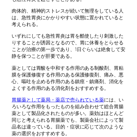
肉体的、精神的ストレスが続いて無理をしている人
は、急性胃炎にかかりやすい状態に置かれていると
考えられる。
いずれにしても急性胃炎は胃を酷使したり刺激した
りすることが誘因となるので、胃に休養をとらせる
ことが治療の第一歩であり、1日ぐらいは絶食して安
静を保つことが肝要である。
薬としては胃酸を中和する作用のある制酸剤、胃粘
膜を保護修復する作用のある保護修復剤、痛み、悪
心、嘔吐を止める作用のある鎮痙・鎮痛剤、消化を
よくする作用のある消化剤をおすすめする。
胃腸薬として薬局・薬店で売られている薬
には、い
ろいろな作用をもったものを組み合わせて総合胃腸
薬として製品化されたものが多い。薬効はほとんど
同じと考えられる胃腸薬でも、製薬会社によって製
品名は違っている。目的・症状に応じて次のような
薬の選択をおすすめする。