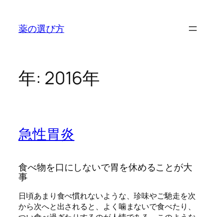
内
容
薬の選び方
を
ス
キ
ッ
年:
2016年
プ
急性胃炎
食べ物を口にしないで胃を休めることが大
事
日頃あまり食べ慣れないような、珍味やご馳走を次
から次へと出されると、よく噛まないで食べたり、