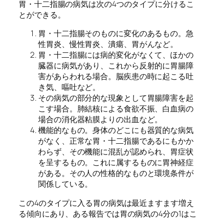
胃・十二指腸の病気は次の4つのタイプに分けるこ
とができる。
胃・十二指腸そのものに変化のあるもの。急
性胃炎、慢性胃炎、潰瘍、胃がんなど。
胃・十二指腸には病的変化がなくて、ほかの
臓器に病気があり、これから反射的に胃腸障
害があらわれる場合。脳疾患の時に起こる吐
き気、嘔吐など。
その病気の部分的な現象として胃腸障害を起
こす場合。肺結核による食欲不振、白血病の
場合の消化器粘膜よりの出血など。
機能的なもの。身体のどこにも器質的な病気
がなく、正常な胃・十二指腸であるにもかか
わらず、その機能に混乱が認められ、胃症状
を呈するもの。これに属するものに胃神経症
がある。その人の性格的なものと環境条件が
関係している。
この4のタイプに入る胃の病気は最近ますます増え
る傾向にあり、ある報告では胃の病気の4分の1はこ