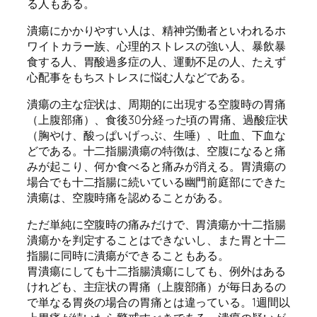
る人もある。
潰瘍にかかりやすい人は、精神労働者といわれるホ
ワイトカラー族、心理的ストレスの強い人、暴飲暴
食する人、胃酸過多症の人、運動不足の人、たえず
心配事をもちストレスに悩む人などである。
潰瘍の主な症状は、周期的に出現する空腹時の胃痛
（上腹部痛）、食後30分経った頃の胃痛、過酸症状
（胸やけ、酸っぱいげっぶ、生唾）、吐血、下血な
どである。十二指腸潰瘍の特徴は、空腹になると痛
みが起こり、何か食べると痛みが消える。胃潰瘍の
場合でも十二指腸に続いている幽門前庭部にできた
潰瘍は、空腹時痛を認めることがある。
ただ単純に空腹時の痛みだけで、胃潰瘍か十二指腸
潰瘍かを判定することはできないし、また胃と十二
指腸に同時に潰瘍ができることもある。
胃潰瘍にしても十二指腸潰瘍にしても、例外はある
けれども、主症状の胃痛（上腹部痛）が毎日あるの
で単なる胃炎の場合の胃痛とは違っている。1週間以