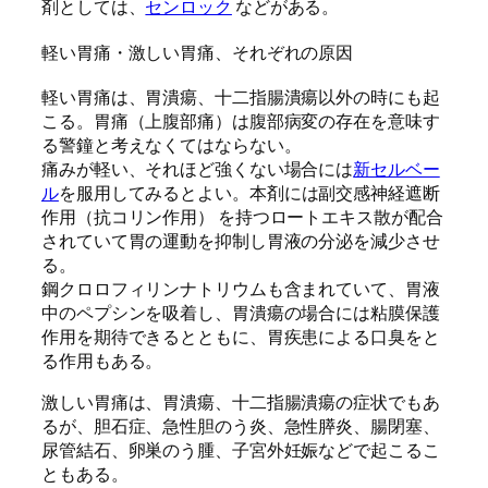
剤としては、
センロック
などがある。
軽い胃痛・激しい胃痛、それぞれの原因
軽い胃痛は、胃潰瘍、十二指腸潰瘍以外の時にも起
こる。胃痛（上腹部痛）は腹部病変の存在を意味す
る警鐘と考えなくてはならない。
痛みが軽い、それほど強くない場合には
新セルベー
ル
を服用してみるとよい。本剤には副交感神経遮断
作用（抗コリン作用） を持つロートエキス散が配合
されていて胃の運動を抑制し胃液の分泌を減少させ
る。
鋼クロロフィリンナトリウムも含まれていて、胃液
中のペプシンを吸着し、胃潰瘍の場合には粘膜保護
作用を期待できるとともに、胃疾患による口臭をと
る作用もある。
激しい胃痛は、胃潰瘍、十二指腸潰瘍の症状でもあ
るが、胆石症、急性胆のう炎、急性膵炎、腸閉塞、
尿管結石、卵巣のう腫、子宮外妊娠などで起こるこ
ともある。