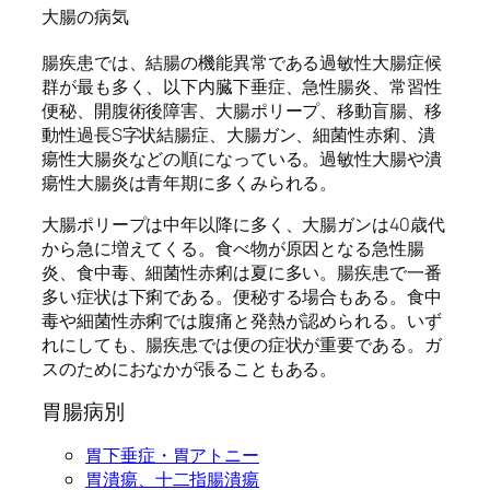
大腸の病気
腸疾患では、結腸の機能異常である過敏性大腸症候
群が最も多く、以下内臓下垂症、急性腸炎、常習性
便秘、開腹術後障害、大腸ポリープ、移動盲腸、移
動性過長S字状結腸症、大腸ガン、細菌性赤痢、潰
瘍性大腸炎などの順になっている。過敏性大腸や潰
瘍性大腸炎は青年期に多くみられる。
大腸ポリープは中年以降に多く、大腸ガンは40歳代
から急に増えてくる。食べ物が原因となる急性腸
炎、食中毒、細菌性赤痢は夏に多い。腸疾患で一番
多い症状は下痢である。便秘する場合もある。食中
毒や細菌性赤痢では腹痛と発熱が認められる。いず
れにしても、腸疾患では便の症状が重要である。ガ
スのためにおなかが張ることもある。
胃腸病別
胃下垂症・胃アトニー
胃潰瘍、十二指腸潰瘍