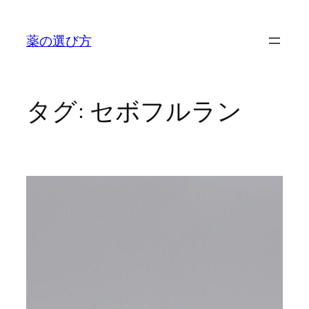
内
容
薬の選び方
を
ス
キ
ッ
タグ:
セボフルラン
プ