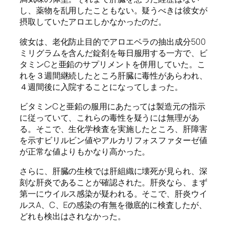
し、薬物を乱用したこともない。疑うべきは彼女が
摂取していたアロエしかなかったのだ。
彼女は、老化防止目的でアロエベラの抽出成分500
ミリグラムを含んだ錠剤を毎日服用する一方で、ビ
タミンCと亜鉛のサプリメントを併用していた。こ
れを３週間継続したところ肝臓に毒性があらわれ、
４週間後に入院することになってしまった。
ビタミンCと亜鉛の服用にあたっては製造元の指示
に従っていて、これらの毒性を疑うには無理があ
る。そこで、生化学検査を実施したところ、肝障害
を示すビリルビン値やアルカリフォスファターゼ値
が正常な値よりもかなり高かった。
さらに、肝臓の生検では肝組織に壊死が見られ、深
刻な肝炎であることが確認された。肝炎なら、まず
第一にウイルス感染が疑われる。そこで、肝炎ウイ
ルスA、C、Eの感染の有無を徹底的に検査したが、
どれも検出はされなかった。