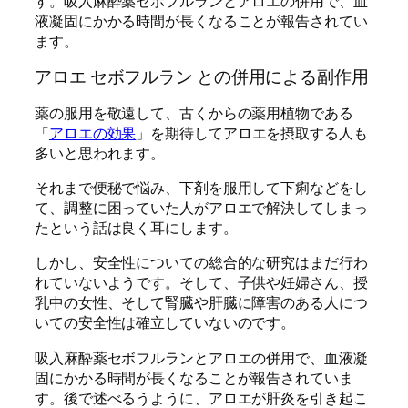
す。吸入麻酔薬セボフルランとアロエの併用で、血
液凝固にかかる時間が長くなることが報告されてい
ます。
アロエ セボフルラン との併用による副作用
薬の服用を敬遠して、古くからの薬用植物である
「
アロエの効果
」を期待してアロエを摂取する人も
多いと思われます。
それまで便秘で悩み、下剤を服用して下痢などをし
て、調整に困っていた人がアロエで解決してしまっ
たという話は良く耳にします。
しかし、安全性についての総合的な研究はまだ行わ
れていないようです。そして、子供や妊婦さん、授
乳中の女性、そして腎臓や肝臓に障害のある人につ
いての安全性は確立していないのです。
吸入麻酔薬セボフルランとアロエの併用で、血液凝
固にかかる時間が長くなることが報告されていま
す。後で述べるうように、アロエが肝炎を引き起こ