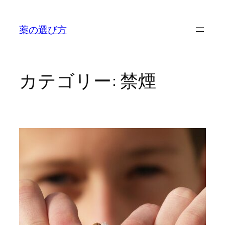
内
容
薬の選び方
を
ス
キ
ッ
カテゴリー:
禁煙
プ