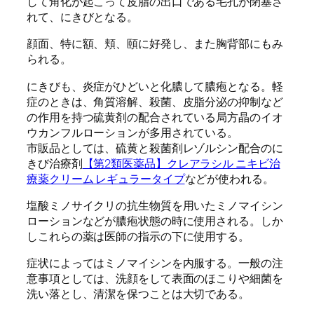
して角化が起こって皮脂の出口である毛孔が閉塞さ
れて、にきびとなる。
顔面、特に額、頬、頤に好発し、また胸背部にもみ
られる。
にきびも、炎症がひどいと化膿して膿疱となる。軽
症のときは、角質溶解、殺菌、皮脂分泌の抑制など
の作用を持つ硫黄剤の配合されている局方晶のイオ
ウカンフルローションが多用されている。
市販品としては、硫黄と殺菌剤レゾルシン配合のに
きび治療剤
【第2類医薬品】クレアラシル ニキビ治
療薬クリーム レギュラータイプ
などが使われる。
塩酸ミノサイクリの抗生物質を用いたミノマイシン
ローションなどが膿疱状態の時に使用される。しか
しこれらの薬は医師の指示の下に使用する。
症状によってはミノマイシンを内服する。一般の注
意事項としては、洗顔をして表面のほこりや細菌を
洗い落とし、清潔を保つことは大切である。