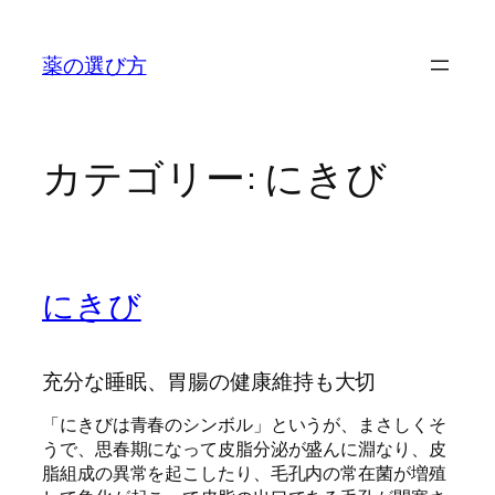
内
容
薬の選び方
を
ス
キ
ッ
カテゴリー:
にきび
プ
にきび
充分な睡眠、胃腸の健康維持も大切
「にきびは青春のシンボル」というが、まさしくそ
うで、思春期になって皮脂分泌が盛んに淵なり、皮
脂組成の異常を起こしたり、毛孔内の常在菌が増殖