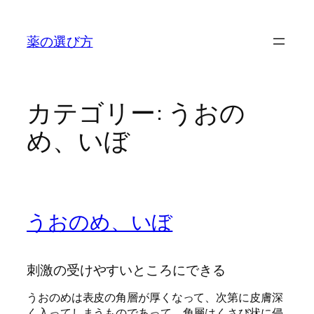
内
容
薬の選び方
を
ス
キ
ッ
カテゴリー:
うおの
プ
め、いぼ
うおのめ、いぼ
刺激の受けやすいところにできる
うおのめは表皮の角層が厚くなって、次第に皮膚深
く入ってしまうものであって、角層はくさび状に侵