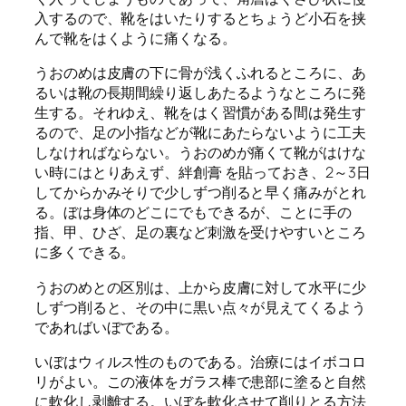
入するので、靴をはいたりするとちょうど小石を挟
んで靴をはくように痛くなる。
うおのめは皮膚の下に骨が浅くふれるところに、あ
るいは靴の長期間繰り返しあたるようなところに発
生する。それゆえ、靴をはく習慣がある間は発生す
るので、足の小指などが靴にあたらないように工夫
しなければならない。うおのめが痛くて靴がはけな
い時にはとりあえず、絆創膏 を貼っておき、2～3日
してからかみそりで少しずつ削ると早く痛みがとれ
る。ぼは身体のどこにでもできるが、ことに手の
指、甲、ひざ、足の裏など刺激を受けやすいところ
に多くできる。
うおのめとの区別は、上から皮膚に対して水平に少
しずつ削ると、その中に黒い点々が見えてくるよう
であればいぼである。
いぼはウィルス性のものである。治療にはイボコロ
リがよい。この液体をガラス棒で患部に塗ると自然
に軟化し剥離する。いぼを軟化させて削りとる方法