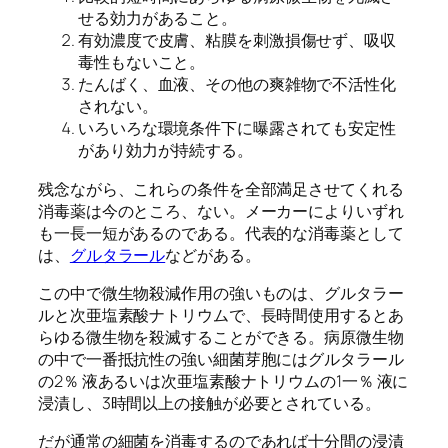
せる効力があること。
有効濃度で皮膚、粘膜を刺激損傷せず、吸収
毒性もないこと。
たんばく、血液、その他の爽雑物で不活性化
されない。
いろいろな環境条件下に曝露されても安定性
があり効力が持続する。
残念ながら、これらの条件を全部満足させてくれる
消毒薬は今のところ、ない。メーカーによりいずれ
も一長一短があるのである。代表的な消毒薬として
は、
グルタラール
などがある。
この中で微生物殺減作用の強いものは、グルタラー
ルと次亜塩素酸ナトリウムで、長時間使用するとあ
らゆる微生物を殺滅することができる。病原微生物
の中で一番抵抗性の強い細菌芽胞にはグルタラール
の2％ 液あるいは次亜塩素酸ナトリウムの1一％ 液に
浸漬し、3時間以上の接触が必要とされている。
だが通常の細菌を消毒するのであれば十分間の浸漬