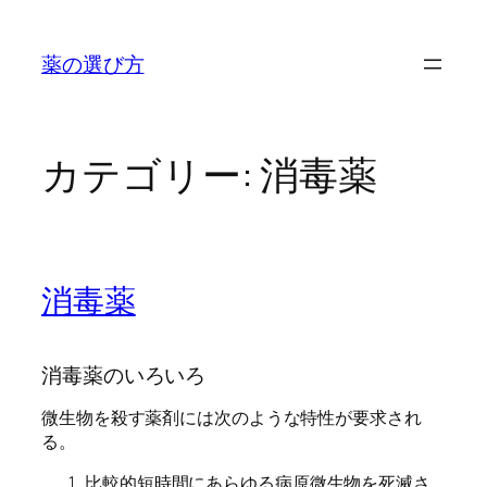
内
容
薬の選び方
を
ス
キ
ッ
カテゴリー:
消毒薬
プ
消毒薬
消毒薬のいろいろ
微生物を殺す薬剤には次のような特性が要求され
る。
比較的短時間にあらゆる病原微生物を死滅さ