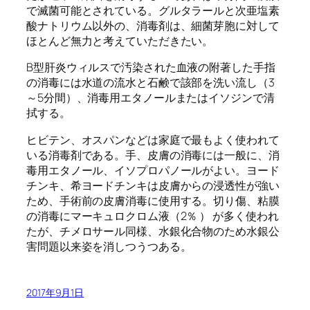
で滅菌可能とされている。グルタラールと次亜塩素
酸ナトリウム以外の、消毒剤は、細菌芽胞に対して
ほとんど無力と考えていただきたい。
B型肝炎ウィルスで汚染された血液の附著した手指
の消毒には水道の流水と石鹸で該部を洗い流し（3
～5分間）、消毒用エタノールまたはイソジンで清
拭する。
ヒビテン、オスパンなどは家庭で最もよく使われて
いる消毒剤である。手、皮膚の消毒には一般に、消
毒用エタノール、イソプロパノールがよい。ヨード
チンキ、希ヨードチンキは皮膚からの浸透性が強い
ため、手術前の皮膚消毒に使用する。切り傷、粘膜
の消毒にマーキュロクロム液（2％ ） が多く使われ
たが、チメロサール同様、水銀化合物のため水銀公
害問題以来姿を消しつうつある。
2017年9月1日