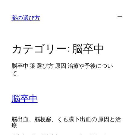
内
容
薬の選び方
を
ス
キ
ッ
カテゴリー:
脳卒中
プ
脳卒中 薬 選び方 原因 治療や予後につい
て。
脳卒中
脳出血、脳梗塞、くも膜下出血の 原因と治
療