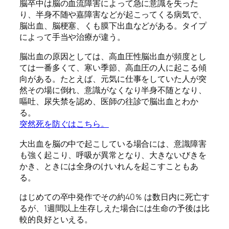
脳卒中は脳の血流障害によって急に意識を失った
り、半身不随や嘉障害などが起こってくる病気で、
脳出血、脳梗塞、くも膜下出血などがある。タイプ
によって手当や治療が違う。
脳出血の原因としては、高血圧性脳出血が頻度とし
ては一番多くて、寒い季節、高血圧の人に起こる傾
向がある。たとえば、元気に仕事をしていた人が突
然その場に倒れ、意識がなくなり半身不随となり、
嘔吐、尿失禁を認め、医師の往診で脳出血とわか
る。
突然死を防ぐはこちら。
大出血を脳の中で起こしている場合には、意識障害
も強く起こり、呼吸が異常となり、大きないびきを
かき、ときには全身のけいれんを起こすこともあ
る。
はじめての卒中発作でその約40％ は数日内に死亡す
るが、1週間以上生存しえた場合には生命の予後は比
較的良好といえる。