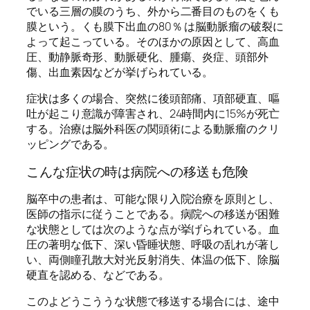
でいる三層の膜のうち、外から二番目のものをくも
膜という。くも膜下出血の80％ は脳動脈瘤の破裂に
よって起こっている。そのほかの原因として、高血
圧、動静脈奇形、動脈硬化、腫瘍、炎症、頭部外
傷、出血素因などが挙げられている。
症状は多くの場合、突然に後頭部痛、項部硬直、嘔
吐が起こり意識が障害され、24時間内に15%が死亡
する。治療は脳外科医の関頭術による動脈瘤のクリ
ッピングである。
こんな症状の時は病院への移送も危険
脳卒中の患者は、可能な限り入院治療を原則とし、
医師の指示に従うことである。病院への移送が困難
な状態としては次のような点が挙げられている。血
圧の著明な低下、深い昏睡状態、呼吸の乱れが著し
い、両側瞳孔散大対光反射消失、体温の低下、除脳
硬直を認める、などである。
このよどうこううな状態で移送する場合には、途中