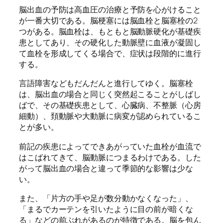
脳出血の予防は高血圧の治療と予防を心がけること
が一番大切である。脳梗塞には脳血栓と脳塞栓の2
つがある。脳血栓は、もともと脳動脈硬化が基礎疾
患としてあり、その硬化した動脈壁に血液が凝固し
て血栓を形成してくる場合で、症状は段階的に進行
する。
言語障害などもだんだんと進行してゆく。脳塞栓
は、脳出血の場合と同じく突然起こることがしばし
ばで、その基礎疾患として、心臓病、不整脈（心房
細動）、頚動脈や大動脈に病変が認められているこ
とが多い。
前記の疾患によってできあがっていた血栓が血流で
はこばれてきて、脳動脈につまるわけである。した
がって脳出血の場合と違って季節的な影響は少な
い。
また、「片方の手や足が数分動かなくなった」、
「まるでカーテンを引いたように目の前が暗くな
る」などの前ぶれがあるのが特徴である。脳を包ん