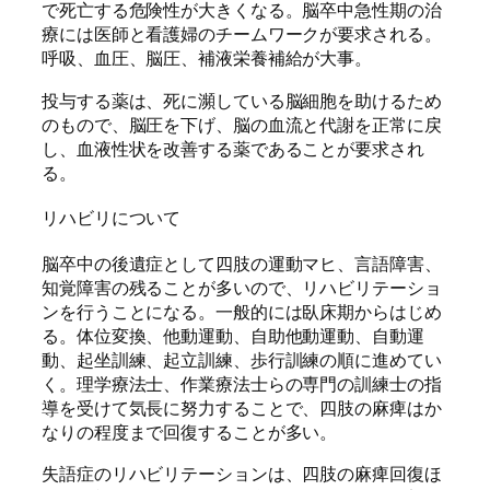
で死亡する危険性が大きくなる。脳卒中急性期の治
療には医師と看護婦のチームワークが要求される。
呼吸、血圧、脳圧、補液栄養補給が大事。
投与する薬は、死に瀕している脳細胞を助けるため
のもので、脳圧を下げ、脳の血流と代謝を正常に戻
し、血液性状を改善する薬であることが要求され
る。
リハビリについて
脳卒中の後遺症として四肢の運動マヒ、言語障害、
知覚障害の残ることが多いので、リハビリテーショ
ンを行うことになる。一般的には臥床期からはじめ
る。体位変換、他動運動、自助他動運動、自動運
動、起坐訓練、起立訓練、歩行訓練の順に進めてい
く。理学療法士、作業療法士らの専門の訓練士の指
導を受けて気長に努力することで、四肢の麻痺はか
なりの程度まで回復することが多い。
失語症のリハビリテーションは、四肢の麻痺回復ほ