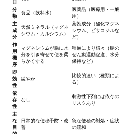
目
分
医薬品（医療用・一般
食品（飲料水）
類
用）
主
薬効成分（酸化マグネ
天然ミネラル（マグネ
成
シウム、ビサコジルな
シウム・カルシウム）
分
ど）
作
マグネシウムが腸に水
種類により様々（腸の
用
分を引き寄せて便を柔
ぜん動運動促進、水分
機
らかくする
保持など）
序
即
比較的速い（種類によ
効
緩やか
る）
性
依
刺激性下剤には依存の
存
なし
リスクあり
性
主
な
日常的な便秘予防・改
急な便秘の対処・症状
目
善
の緩和
的