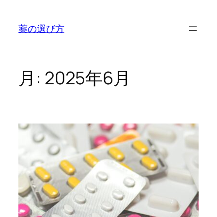
内
容
薬の選び方
を
ス
キ
ッ
月:
2025年6月
プ