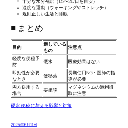
十分な水分補給（1.5〜2L/日を目安）
適度な運動（ウォーキングやストレッチ）
規則正しい生活と睡眠
■ まとめ
適している
目的
注意点
もの
軽度な便秘予
硬水
医療効果はない
防
即効性が必要
長期使用NG・医師の指
便秘薬
なとき
導が必要
両方併用する
マグネシウムの過剰摂
要相談
場合
取に注意
硬水 便秘 に与える影響と対策
2025年6月11日